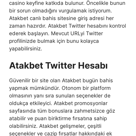
casino keyfine katkıda bulunur. Öncelikle bunun
bir sorun olmadığını vurgulamak istiyorum.
Atakbet canlı bahis sitesine giriş adresi her
zaman hazırdır. Atakbet Twitter hesabını kontrol
ederek başlayın. Mevcut URLyi Twitter
profilinizde bulmak için bunu kolayca
yapabilirsiniz.
Atakbet Twitter Hesabı
Güvenilir bir site olan Atakbet bugün bahis
yapmak mümkündür. Otonom bir platform
olmasının yanı sıra sunulan seçenekler de
oldukça etkileyici. Atakbet promosyonlar
sayfasında tüm bonuslara zahmetsizce göz
atabilir ve puan biriktirme fırsatına sahip
olabilirsiniz. Atakbet gelişmeler, çeşitli
seçenekler ve cazip fırsatlar hakkındaki ek