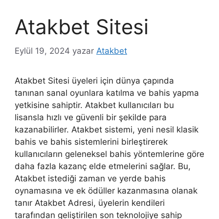
Atakbet Sitesi
Eylül 19, 2024
yazar
Atakbet
Atakbet Sitesi üyeleri için dünya çapında
tanınan sanal oyunlara katılma ve bahis yapma
yetkisine sahiptir. Atakbet kullanıcıları bu
lisansla hızlı ve güvenli bir şekilde para
kazanabilirler. Atakbet sistemi, yeni nesil klasik
bahis ve bahis sistemlerini birleştirerek
kullanıcıların geleneksel bahis yöntemlerine göre
daha fazla kazanç elde etmelerini sağlar. Bu,
Atakbet istediği zaman ve yerde bahis
oynamasına ve ek ödüller kazanmasına olanak
tanır Atakbet Adresi, üyelerin kendileri
tarafından geliştirilen son teknolojiye sahip