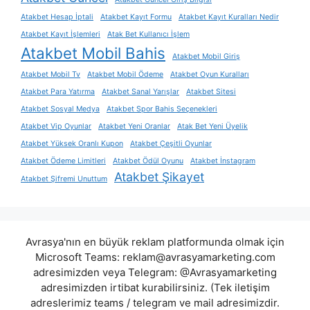
Atakbet Hesap İptali
Atakbet Kayıt Formu
Atakbet Kayıt Kuralları Nedir
Atakbet Kayıt İşlemleri
Atak Bet Kullanıcı İşlem
Atakbet Mobil Bahis
Atakbet Mobil Giriş
Atakbet Mobil Tv
Atakbet Mobil Ödeme
Atakbet Oyun Kuralları
Atakbet Para Yatırma
Atakbet Sanal Yarışlar
Atakbet Sitesi
Atakbet Sosyal Medya
Atakbet Spor Bahis Seçenekleri
Atakbet Vip Oyunlar
Atakbet Yeni Oranlar
Atak Bet Yeni Üyelik
Atakbet Yüksek Oranlı Kupon
Atakbet Çeşitli Oyunlar
Atakbet Ödeme Limitleri
Atakbet Ödül Oyunu
Atakbet İnstagram
Atakbet Şikayet
Atakbet Şifremi Unuttum
Avrasya'nın en büyük reklam platformunda olmak için
Microsoft Teams:
reklam@avrasyamarketing.com
adresimizden veya Telegram: @Avrasyamarketing
adresimizden irtibat kurabilirsiniz. (Tek iletişim
adreslerimiz teams / telegram ve mail adresimizdir.