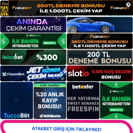
×
ATAKBET GİRİŞ İÇİN TIKLAYINIZ!