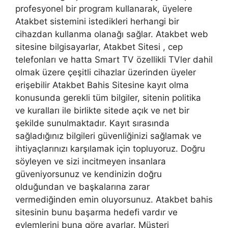
profesyonel bir program kullanarak, üyelere
Atakbet sistemini istedikleri herhangi bir
cihazdan kullanma olanağı sağlar. Atakbet web
sitesine bilgisayarlar, Atakbet Sitesi , cep
telefonları ve hatta Smart TV özellikli TVler dahil
olmak üzere çeşitli cihazlar üzerinden üyeler
erişebilir Atakbet Bahis Sitesine kayıt olma
konusunda gerekli tüm bilgiler, sitenin politika
ve kuralları ile birlikte sitede açık ve net bir
şekilde sunulmaktadır. Kayıt sırasında
sağladığınız bilgileri güvenliğinizi sağlamak ve
ihtiyaçlarınızı karşılamak için topluyoruz. Doğru
söyleyen ve sizi incitmeyen insanlara
güveniyorsunuz ve kendinizin doğru
olduğundan ve başkalarına zarar
vermediğinden emin oluyorsunuz. Atakbet bahis
sitesinin bunu başarma hedefi vardır ve
eylemlerini buna göre ayarlar. Müşteri