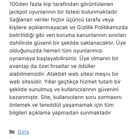
100den fazla kişi tarafından görüntülenen
jackpot oyunlarının bir listesi bulunmaktadır
Sağlanan veriler hiçbir üçüncü tarafa veya
kişilere açıklanmayacak ve Gizlilik Politikamızda
belirtildiği gibi veri koruma kanunlarının sınırları
dahilinde güvenli bir şekilde saklanacaktır. Üye
olduğunuzda hemen tüm oyunlarımızı
oynamaya başlayabilirsiniz. Üye olmanın bir
avantajı da özel fırsatlar ve ödüller
alabilmenizdir. Atakbet web sitesi meşru bir
web sitesidir. Yıllar geçtikçe hizmet tutarlı bir
şekilde sunulmuş ve kullanıcılarının güvenini
kazanmıştır. Site, kullanıcıların soru sormasını
önlemek ve tereddüt yaşamamak için tüm
bilgileri açıklama yapmadan sunmaktadır
Kategoriler
Giriş