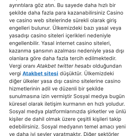
ayrıntılara göz atın. Bu sayede daha hızlı bir
şekilde daha fazla para kazanabilirsiniz Casino
ve casino web sitelerinde sürekli olarak giriş
engelleri bulunur. Ülkemizdeki bazı yasal veya
yasadışı casino siteleri içerikleri nedeniyle
engellenbilir. Yasal internet casino siteleri,
kazanma şansının azalması nedeniyle yasa dışı
olanlara göre daha fazla tercih edilmektedir.
Vergi oranı
Atakbet twitter hesabı
olduğundan
vergi
Atakbet sitesi
düşüktür. Ülkemizdeki
diğer ülkeler yasa dışı casino sitelerine casino
hizmetlerinin adil ve düzenli bir şekilde
sunulmasına izin vermiştir Sosyal medya bugün
küresel olarak iletişim kurmanın en hızlı yoludur.
Sosyal medya platformlarınızda şirketler ve ünlü
kişiler de dahil olmak üzere çeşitli kişileri takip
edebilirsiniz. Sosyal medyanın temel amacı yeni
ve daha iyi şeyler yaratmaktır. Diğer sektörler