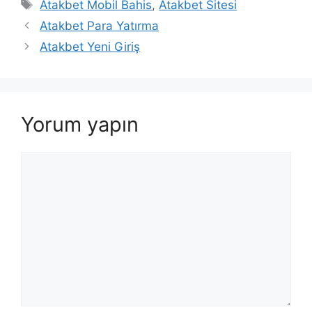
Etiketler
Atakbet Mobil Bahis
,
Atakbet Sitesi
Atakbet Para Yatırma
Atakbet Yeni Giriş
Yorum yapın
Yorum