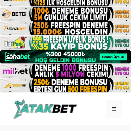
İçeriğe
atla
Menü