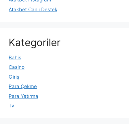
Atakbet Canlı Destek
Kategoriler
Bahis
Casino
Giriş
Para Çekme
Para Yatırma
Tv