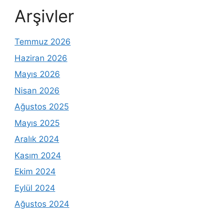
Arşivler
Temmuz 2026
Haziran 2026
Mayıs 2026
Nisan 2026
Ağustos 2025
Mayıs 2025
Aralık 2024
Kasım 2024
Ekim 2024
Eylül 2024
Ağustos 2024