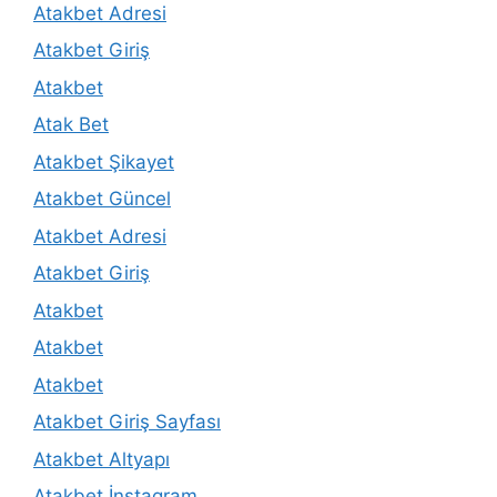
Atakbet Adresi
Atakbet Giriş
Atakbet
Atak Bet
Atakbet Şikayet
Atakbet Güncel
Atakbet Adresi
Atakbet Giriş
Atakbet
Atakbet
Atakbet
Atakbet Giriş Sayfası
Atakbet Altyapı
Atakbet İnstagram