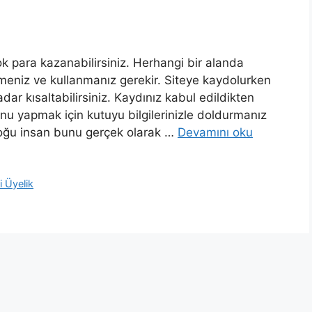
k para kazanabilirsiniz. Herhangi bir alanda
etmeniz ve kullanmanız gerekir. Siteye kaydolurken
dar kısaltabilirsiniz. Kaydınız kabul edildikten
nu yapmak için kutuyu bilgilerinizle doldurmanız
 çoğu insan bunu gerçek olarak …
Devamını oku
i Üyelik