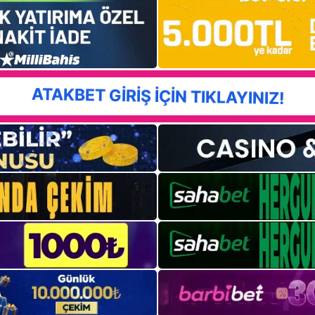
ATAKBET GİRİŞ İÇİN TIKLAYINIZ!