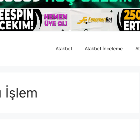
Atakbet
Atakbet İnceleme
At
ı İşlem