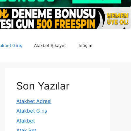
akbet Giriş
Atakbet Şikayet
İletişim
Son Yazılar
Atakbet Adresi
Atakbet Giriş
Atakbet
Atak Bet