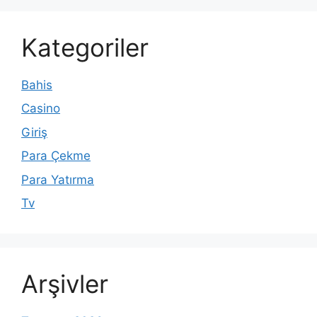
Kategoriler
Bahis
Casino
Giriş
Para Çekme
Para Yatırma
Tv
Arşivler