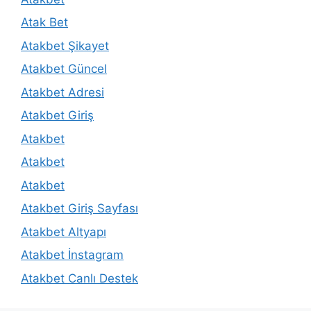
Atak Bet
Atakbet Şikayet
Atakbet Güncel
Atakbet Adresi
Atakbet Giriş
Atakbet
Atakbet
Atakbet
Atakbet Giriş Sayfası
Atakbet Altyapı
Atakbet İnstagram
Atakbet Canlı Destek