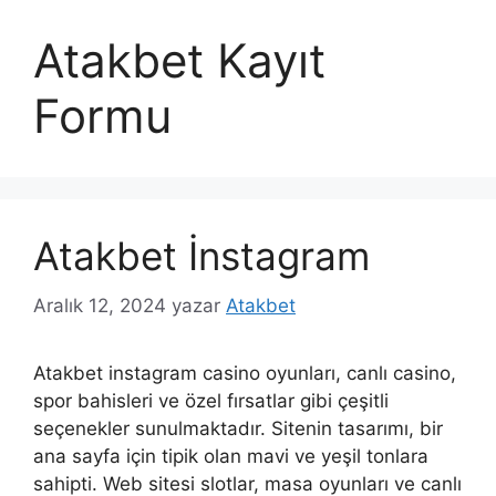
Atakbet Kayıt
Formu
Atakbet İnstagram
Aralık 12, 2024
yazar
Atakbet
Atakbet instagram casino oyunları, canlı casino,
spor bahisleri ve özel fırsatlar gibi çeşitli
seçenekler sunulmaktadır. Sitenin tasarımı, bir
ana sayfa için tipik olan mavi ve yeşil tonlara
sahipti. Web sitesi slotlar, masa oyunları ve canlı