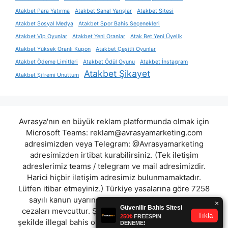
Atakbet Para Yatırma
Atakbet Sanal Yarışlar
Atakbet Sitesi
Atakbet Sosyal Medya
Atakbet Spor Bahis Seçenekleri
Atakbet Vip Oyunlar
Atakbet Yeni Oranlar
Atak Bet Yeni Üyelik
Atakbet Yüksek Oranlı Kupon
Atakbet Çeşitli Oyunlar
Atakbet Ödeme Limitleri
Atakbet Ödül Oyunu
Atakbet İnstagram
Atakbet Şikayet
Atakbet Şifremi Unuttum
Avrasya'nın en büyük reklam platformunda olmak için
Microsoft Teams:
reklam@avrasyamarketing.com
adresimizden veya Telegram: @Avrasyamarketing
adresimizden irtibat kurabilirsiniz. (Tek iletişim
adreslerimiz teams / telegram ve mail adresimizdir.
Harici hiçbir iletişim adresimiz bulunmamaktadır.
Lütfen itibar etmeyiniz.) Türkiye yasalarına göre 7258
sayılı kanun uyarınca yasa dışı bahis oynamanın
cezaları mevcuttur. Şu an bulunduğunuz site hiç bir
şekilde illegal bahis oyunları oynatmıyor ve oynamaya