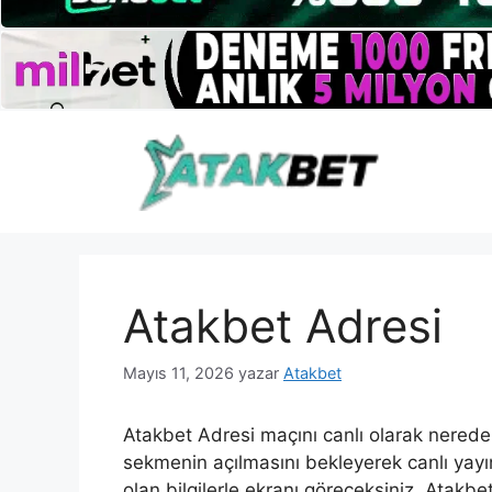
İçeriğe
atla
Atakbet Adresi
Mayıs 11, 2026
yazar
Atakbet
Atakbet Adresi maçını canlı olarak nerede 
sekmenin açılmasını bekleyerek canlı yayınl
olan bilgilerle ekranı göreceksiniz. Atakbet