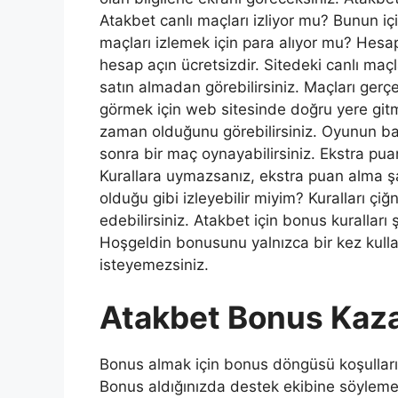
Atakbet canlı maçları izliyor mu? Bunun iç
maçları izlemek için para alıyor mu? Hesap
hesap açın ücretsizdir. Sitedeki canlı maç
satın almadan görebilirsiniz. Maçları gerçe
görmek için web sitesinde doğru yere gitm
zaman olduğunu görebilirsiniz. Oyunun b
sonra bir maç oynayabilirsiniz. Ekstra pua
Kurallara uymazsanız, ekstra puan alma şan
olduğu gibi izleyebilir miyim? Kuralları çiğn
edebilirsiniz. Atakbet için bonus kuralları
Hoşgeldin bonusunu yalnızca bir kez kulla
isteyemezsiniz.
Atakbet Bonus Kaz
Bonus almak için bonus döngüsü koşullarınd
Bonus aldığınızda destek ekibine söylemen